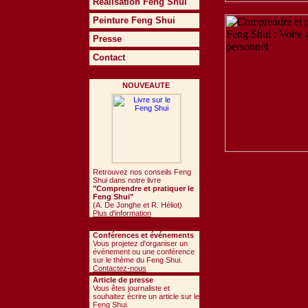
Réalisation Feng Shui
Peinture Feng Shui
Presse
Contact
NOUVEAUTE
Retrouvez nos conseils Feng
Shui dans notre livre
"Comprendre et pratiquer le
Feng Shui"
(A. De Jonghe et R. Héliot)
Plus d'information
Conférences et événements
Vous projetez d'organiser un
événement ou une conférence
sur le thème du Feng Shui.
Contactez-nous
Article de presse
Vous êtes journaliste et
souhaitez écrire un article sur le
Feng Shui.