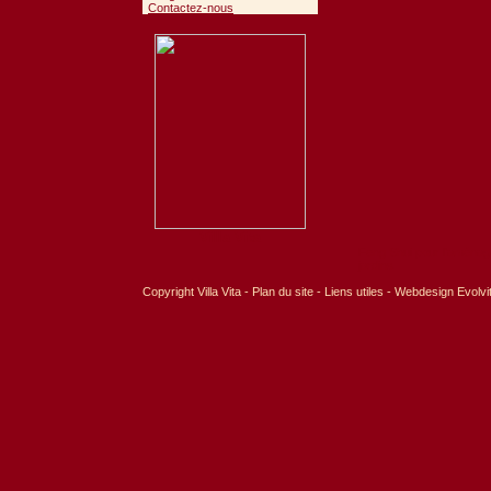
Contactez-nous
Villa Vita
Feng Shui pour l'aména
jardins
Copyright
Villa Vita
-
Plan du site
-
Liens utiles
-
Webdesign Evolvi