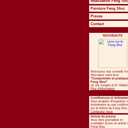
Réalisation Feng Shu
Peinture Feng Shui
Presse
Contact
NOUVEAUTE
Retrouvez nos conseils F
Shui dans notre livre
"Comprendre et pratiquer
Feng Shui"
(A. De Jonghe et R. Héliot)
Plus d'information
Conférences et événeme
Vous projetez d'organiser 
événement ou une confér
sur le thème du Feng Shui.
Contactez-nous
Article de presse
Vous êtes journaliste et
souhaitez écrire un article 
Feng Shui.