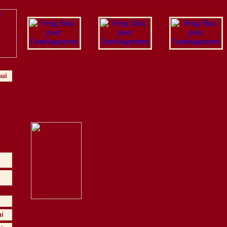
Feng Shui
Feng Shui
Feng Shui
Habitation
Espace commercial
Entreprise
hui
Qui sommes-nous ?
ion
Annick De Jonghe
Licenciée et agrégée en kinésithérapie, Annick 
ise
commencé son parcours professionnel dans le s
pour se consacrer ensuite à sa passion, la peintu
Avec sa sensibilité d'artiste, elle explore le lang
formes, des matières et des symboles. Au carrefo
Annick découvre une nouvelle dimension, applica
bien-être dans l'environnement : Le Feng Shui oc
Aujourd'hui, conférencière en Europe, elle possè
approche géobiologique et axe son activité autou
Shui des lieux de vie, commerces et bureaux, act
enrichie de consultations en image et harmonie p
style.
ui