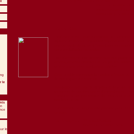
i
De Jonghe & Partners :
32-2-653.73.41
www.expertisefengshu
www.dejonghe-partner
Régine Héliot
Diplômée d'une Ecole supérieure de Commerce (ES
diplôme d'Etudes Comptables Supérieures, Régi
grande partie de sa vie à l'enseignement supérie
commercialisation et gestion.
Fille d'architecte, elle dessine pour son plaisir 
aménagements d'intérieur et des jardins, faisant 
arrière grand-père, horticulteur célèbre.
Cette double orientation la conduit à l'étude du F
eng
de son impact sur notre vie.
 le
Passionnée par cette 3° dimension de la décoration
au travers de conférences et d'expertises en Fran
Espagne, la compréhension du Feng Shui et des r
nos lieux de vie.
nts
un
Avec Annick De Jonghe, elle prépare pour 2005 la 
ence
ce sujet.
Carré Magique :
33-5-59.03.58.98
sur le