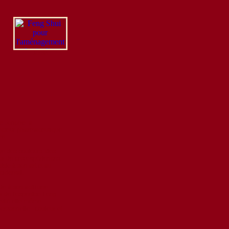
Feng Shui
Jardin
De Jonghe, a
ecteur pharmaceutique
re.
age des couleurs, des
ur de ces expériences,
ble à son art et au
cidental.
de à son actif une
r de l'expertise Feng
ivité elle-même
ersonnelle : couleur et